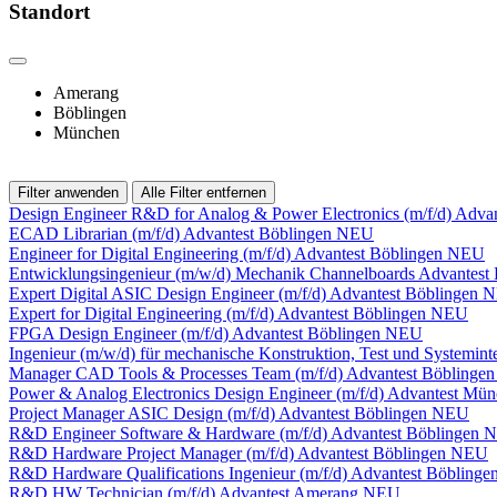
Standort
Amerang
Böblingen
München
Filter anwenden
Alle Filter entfernen
Design Engineer R&D for Analog & Power Electronics (m/f/d)
Advan
ECAD Librarian (m/f/d)
Advantest
Böblingen
NEU
Engineer for Digital Engineering (m/f/d)
Advantest
Böblingen
NEU
Entwicklungsingenieur (m/w/d) Mechanik Channelboards
Advantest
Expert Digital ASIC Design Engineer (m/f/d)
Advantest
Böblingen
N
Expert for Digital Engineering (m/f/d)
Advantest
Böblingen
NEU
FPGA Design Engineer (m/f/d)
Advantest
Böblingen
NEU
Ingenieur (m/w/d) für mechanische Konstruktion, Test und Systemint
Manager CAD Tools & Processes Team (m/f/d)
Advantest
Böblinge
Power & Analog Electronics Design Engineer (m/f/d)
Advantest
Mün
Project Manager ASIC Design (m/f/d)
Advantest
Böblingen
NEU
R&D Engineer Software & Hardware (m/f/d)
Advantest
Böblingen
N
R&D Hardware Project Manager (m/f/d)
Advantest
Böblingen
NEU
R&D Hardware Qualifications Ingenieur (m/f/d)
Advantest
Böblinge
R&D HW Technician (m/f/d)
Advantest
Amerang
NEU