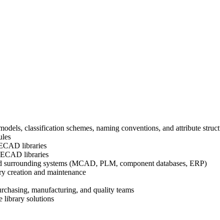
odels, classification schemes, naming conventions, and attribute struct
ules
f ECAD libraries
to ECAD libraries
 and surrounding systems (MCAD, PLM, component databases, ERP)
ary creation and maintenance
rchasing, manufacturing, and quality teams
 library solutions