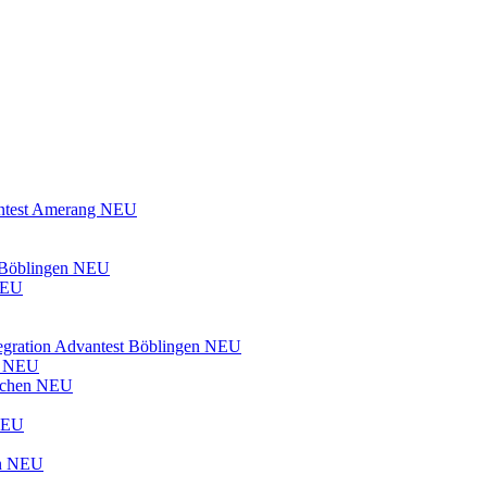
test
Amerang
NEU
Böblingen
NEU
EU
egration
Advantest
Böblingen
NEU
n
NEU
chen
NEU
EU
n
NEU