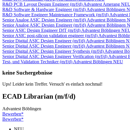
R&D PCB Layout Design Engineer (m/f/d)
Advantest
Amerang
NE
R&D Software & Hardware Engineer (m/f/d)
Advantest
Böblingen
N
R&D Software Engineer Maintenance Framework (m/f/d)
Advantest
Senior Analog ASIC Design Engineer (m/f/d)
Advantest
Böblingen
Senior Analog ASIC Design Engineer (m/f/d)
Advantest
Böblingen
Senior ASIC Design Engineer DfT (m/f/d)
Advantest
Böblingen
NE
Senior ASIC post-silicon validation engineer (m/f/d)
Advantest
Böbli
Senior Digital ASIC Design Engineer (m/f/d)
Advantest
Böblingen
N
Senior Digital ASIC Design Engineer (m/f/d)
Advantest
Böblingen
N
Senior Digital ASIC Design Engineer Synthesis (m/f/d)
Advantest
Bö
Senior Digital ASIC Design Engineer Verification (m/f/d)
Advantest
Test- und Validation Techniker (m/f/d)
Advantest
Böblingen
NEU
keine Suchergebnisse
Ups! Leider kein Treffer. Versuch' es einfach nochmal!
ECAD Librarian (m/f/d)
Advantest
Böblingen
Bewerben*
Bewerben*
NEU