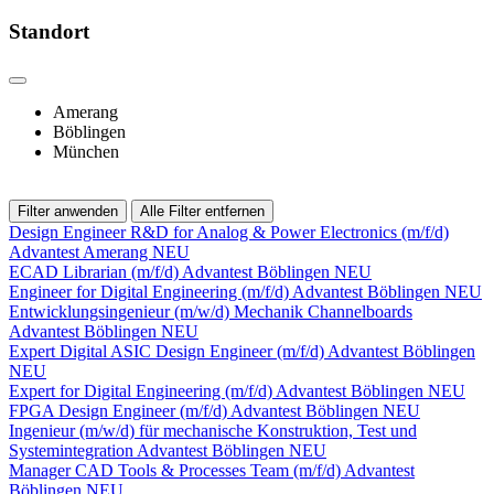
Standort
Amerang
Böblingen
München
Filter anwenden
Alle Filter entfernen
Design Engineer R&D for Analog & Power Electronics (m/f/d)
Advantest
Amerang
NEU
ECAD Librarian (m/f/d)
Advantest
Böblingen
NEU
Engineer for Digital Engineering (m/f/d)
Advantest
Böblingen
NEU
Entwicklungsingenieur (m/w/d) Mechanik Channelboards
Advantest
Böblingen
NEU
Expert Digital ASIC Design Engineer (m/f/d)
Advantest
Böblingen
NEU
Expert for Digital Engineering (m/f/d)
Advantest
Böblingen
NEU
FPGA Design Engineer (m/f/d)
Advantest
Böblingen
NEU
Ingenieur (m/w/d) für mechanische Konstruktion, Test und
Systemintegration
Advantest
Böblingen
NEU
Manager CAD Tools & Processes Team (m/f/d)
Advantest
Böblingen
NEU