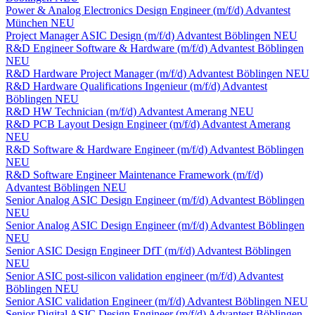
Power & Analog Electronics Design Engineer (m/f/d)
Advantest
München
NEU
Project Manager ASIC Design (m/f/d)
Advantest
Böblingen
NEU
R&D Engineer Software & Hardware (m/f/d)
Advantest
Böblingen
NEU
R&D Hardware Project Manager (m/f/d)
Advantest
Böblingen
NEU
R&D Hardware Qualifications Ingenieur (m/f/d)
Advantest
Böblingen
NEU
R&D HW Technician (m/f/d)
Advantest
Amerang
NEU
R&D PCB Layout Design Engineer (m/f/d)
Advantest
Amerang
NEU
R&D Software & Hardware Engineer (m/f/d)
Advantest
Böblingen
NEU
R&D Software Engineer Maintenance Framework (m/f/d)
Advantest
Böblingen
NEU
Senior Analog ASIC Design Engineer (m/f/d)
Advantest
Böblingen
NEU
Senior Analog ASIC Design Engineer (m/f/d)
Advantest
Böblingen
NEU
Senior ASIC Design Engineer DfT (m/f/d)
Advantest
Böblingen
NEU
Senior ASIC post-silicon validation engineer (m/f/d)
Advantest
Böblingen
NEU
Senior ASIC validation Engineer (m/f/d)
Advantest
Böblingen
NEU
Senior Digital ASIC Design Engineer (m/f/d)
Advantest
Böblingen