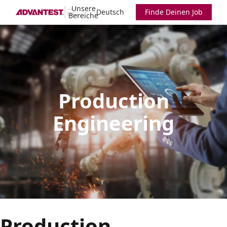
Unsere
Deutsch
Finde Deinen Job
Bereiche
Production
Engineering
Production