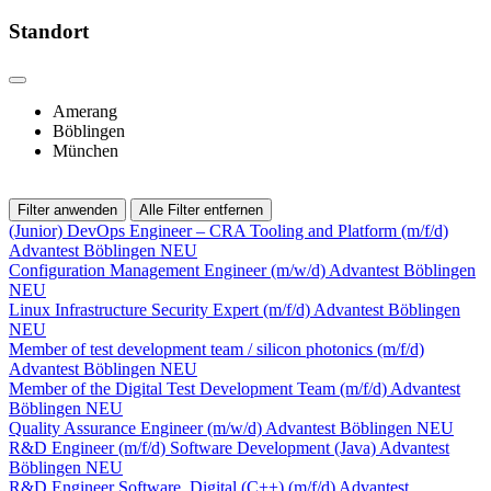
Standort
Amerang
Böblingen
München
Filter anwenden
Alle Filter entfernen
(Junior) DevOps Engineer – CRA Tooling and Platform (m/f/d)
Advantest
Böblingen
NEU
Configuration Management Engineer (m/w/d)
Advantest
Böblingen
NEU
Linux Infrastructure Security Expert (m/f/d)
Advantest
Böblingen
NEU
Member of test development team / silicon photonics (m/f/d)
Advantest
Böblingen
NEU
Member of the Digital Test Development Team (m/f/d)
Advantest
Böblingen
NEU
Quality Assurance Engineer (m/w/d)
Advantest
Böblingen
NEU
R&D Engineer (m/f/d) Software Development (Java)
Advantest
Böblingen
NEU
R&D Engineer Software, Digital (C++) (m/f/d)
Advantest