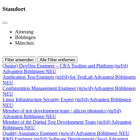
Standort
Amerang
Böblingen
München
Filter anwenden
Alle Filter entfernen
(Junior) DevOps Engineer – CRA Tooling and Platform (m/f/d)
Advantest
Böblingen
NEU
Application Test Engineer (m/f/d) for TestLab
Advantest
Böblingen
NEU
Configuration Management Engineer (m/w/d)
Advantest
Böblingen
NEU
Linux Infrastructure Security Expert (m/f/d)
Advantest
Böblingen
NEU
Member of test development team / silicon photonics (m/f/d)
Advantest
Böblingen
NEU
Member of the Digital Test Development Team (m/f/d)
Advantest
Böblingen
NEU
Quality Assurance Engineer (m/w/d)
Advantest
Böblingen
NEU
R&D Engineer (m/f/d) Software Development (Java)
Advantest